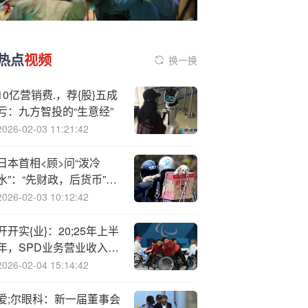
热点
视频
换一换
10亿营销费.，荐{股}五成
亏：九方智投的“生意经”
2026-02-03 11:21:42
日本首相<顾>问“泼冷
水”：“先财政，后货币”，
明年三月前不会加息
2026-02-03 10:12:42
开开实{业}：20;25年上半
年，SPD业务营业收入同
比增长
2026-02-04 15:14:42
爱;尔眼科：新一届董事会