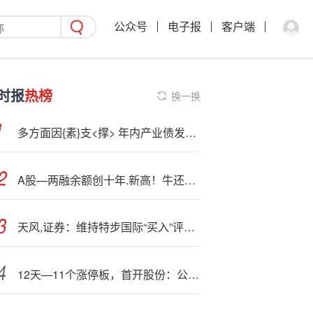
公众号
电子报
客户端
时报
热榜
换一换
多方面因{素}支<撑> 年内产业债发行提速
A股—两融余额创十年.新高！牛还没“疯”，基金经理喊话：继续看多券商
天风,证券：维持特步国际“买入”评级 推出两款高性能户外产品
12天—11个涨停板，首开股份：公司目前生产经营活动正常