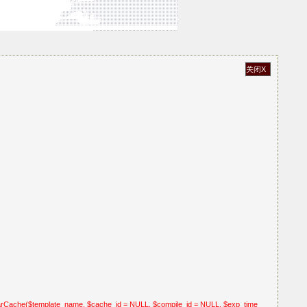
关闭X
arCache($template_name, $cache_id = NULL, $compile_id = NULL, $exp_time