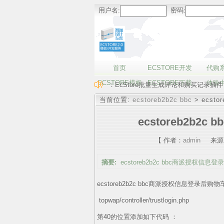
用户名:
密码:
首页
ECSTORE开发
代购
ECSTORE模板
ECSTORE下载
体验
：EcStore批量生成评论和购买记录插件
当前位置:
ecstoreb2b2c bbc
> ecstor
ecstoreb2b
【 作者：
admin
来源
摘要:
ecstoreb2b2c bbc商派授权信
ecstoreb2b2c bbc商派授权信息登录后购
topwap/controller/trustlogin.php
第40的位置添加如下代码 ： kernel::si