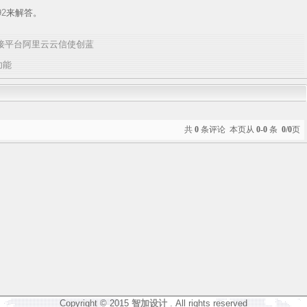
92
来解答。
换短信对接平台阿里云云信使创蓝
功能
共
0
条评论 本页从
0-0
条
0/0
页
Copyright © 2015
智加设计
. All rights reserved