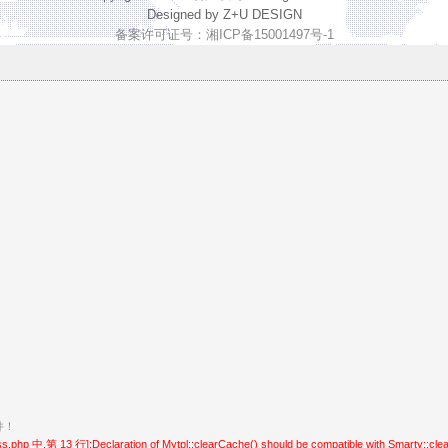
Designed by Z+U DESIGN
备案许可证号：湘ICP备15001497号-1
件！
hp 中,第 13 行]:Declaration of Mytpl::clearCache() should be compatible with Smarty::cle