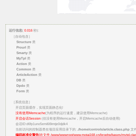
运行信息
(
0.016
秒):
［自动包含］
Structure
类
Prourl
类
Smarty
类
MyTpl
类
Action
类
Common
类
ArticleAction
类
DB
类
Dpdo
类
Form
类
［系统信息］
开启页面缓存，实现页面静态化!
没有使用Memcache
(为程序的运行速度，建议使用Memcache)
开启会话Session
(但没有使用Memcache，开启Memcache后自动使用)
会话ID:d6fp1uno5emi6i9imtje0djdk4
当前访问的控制器类在项目应用目录下的:
./home/controls/article.class.php
文
编码标准化警告
[在文件 /www/wwwroot/www.motai168.cn/brophp/bases/mytpl.class.p