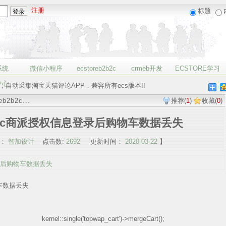
注册
标题
系统
微信小程序
ecstoreb2b2c
crmeb开发
ECSTORE学习
中心
bbc
，自动采集淘宝天猫评论APP，兼容所有ecs版本!!
eb2b2c...
推荐
(
1
)
收藏
(
0
)
2c bbc商派授权信息登录后购物车数据丢失
：
智加设计
点击数:
2692
更新时间：
2020-03-22
】
息登录后购物车数据丢失
物车数据丢失
ngle('topwap_cart')->mergeCart();