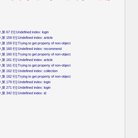
第 67 行]:Undefined index: login
 159 行]:Undefined index: article
159 行]:Trying to get property of non-object
中,第 160 行]:Undefined index: recommend
160 行]:Trying to get property of non-object
 161 行]:Undefined index: article
161 行]:Trying to get property of non-object
 162 行]:Undefined index: collection
162 行]:Trying to get property of non-object
第 179 行]:Undefined index: login
第 271 行]:Undefined index: login
第 342 行]:Undefined index: id