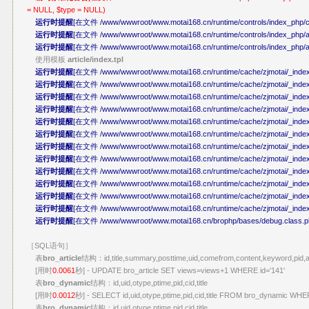
= NULL, $type = NULL)
运行时提醒
[在文件 /www/wwwroot/www.motai168.cn/runtime/controls/index_php/co
运行时提醒
[在文件 /www/wwwroot/www.motai168.cn/runtime/controls/index_php/art
运行时提醒
[在文件 /www/wwwroot/www.motai168.cn/runtime/controls/index_php/art
使用模板
article/index.tpl
运行时提醒
[在文件 /www/wwwroot/www.motai168.cn/runtime/cache/zjmotai/_index_
运行时提醒
[在文件 /www/wwwroot/www.motai168.cn/runtime/cache/zjmotai/_index_
运行时提醒
[在文件 /www/wwwroot/www.motai168.cn/runtime/cache/zjmotai/_index_p
运行时提醒
[在文件 /www/wwwroot/www.motai168.cn/runtime/cache/zjmotai/_index
运行时提醒
[在文件 /www/wwwroot/www.motai168.cn/runtime/cache/zjmotai/_index_p
运行时提醒
[在文件 /www/wwwroot/www.motai168.cn/runtime/cache/zjmotai/_index_
运行时提醒
[在文件 /www/wwwroot/www.motai168.cn/runtime/cache/zjmotai/_index_p
运行时提醒
[在文件 /www/wwwroot/www.motai168.cn/runtime/cache/zjmotai/_index_
运行时提醒
[在文件 /www/wwwroot/www.motai168.cn/runtime/cache/zjmotai/_index_p
运行时提醒
[在文件 /www/wwwroot/www.motai168.cn/runtime/cache/zjmotai/_index_
运行时提醒
[在文件 /www/wwwroot/www.motai168.cn/runtime/cache/zjmotai/_index_
运行时提醒
[在文件 /www/wwwroot/www.motai168.cn/runtime/cache/zjmotai/_index_
运行时提醒
[在文件 /www/wwwroot/www.motai168.cn/brophp/bases/debug.class.ph
［SQL语句］
表
bro_article
结构：id,title,summary,posttime,uid,comefrom,content,keyword,pid,a
[用时
0.0061
秒] - UPDATE bro_article SET views=views+1 WHERE id='141'
表
bro_dynamic
结构：id,uid,otype,ptime,pid,cid,title
[用时
0.0012
秒] - SELECT id,uid,otype,ptime,pid,cid,title FROM bro_dynamic WHER
表
bro_dynamic
结构：id,uid,otype,ptime,pid,cid,title