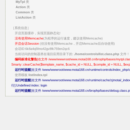
MyTpl
类
Action
类
Common
类
ListAction
类
［系统信息］
开启页面缓存，实现页面静态化!
没有使用Memcache
(为程序的运行速度，建议使用Memcache)
开启会话Session
(但没有使用Memcache，开启Memcache后自动使用)
会话ID:6k8a4q5fmo42gv8fk759en2qc6
当前访问的控制器类在项目应用目录下的:
./home/controls/list.class.php
文件！
编码标准化警告
[在文件 /www/wwwroot/www.motai168.cn/brophp/bases/mytpl.class.p
Smarty::clearCache($template_name, $cache_id = NULL, $compile_id = NULL, $ex
运行时提醒
[在文件 /www/wwwroot/www.motai168.cn/runtime/controls/index_php/co
使用模板
list/index.tpl
运行时提醒
[在文件 /www/wwwroot/www.motai168.cn/runtime/cache/zjmotai/_index
行]:Undefined index: login
运行时提醒
[在文件 /www/wwwroot/www.motai168.cn/brophp/bases/debug.class.ph