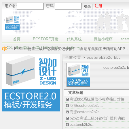
用户名:
密码:
注册
首页
ECSTORE开发
代购系统
微信小程序
ecst
ECSTORE模板
ECSTORE下载
体验中心
：EcStore批量生成评论和购买记录插件，自动采集淘宝天猫评论APP，
当前位置 >
ecstoreb2b2c bbc
ecstoreb2b2c 
文章标题
商派bbc系统微信小程序接口对接
商派ecstoreb2b2c...
商派ecstoreb2b2c...
b2b2c商派二级分销推广返利功能
ecstoreb2b2c...